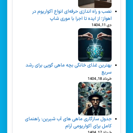
نصب و راه‌ اندازی حرفه‌ای انواع آکواریوم در
اهواز؛ از ایده تا اجرا با موری شاپ
دی 11, 1404
بهترین غذای خانگی بچه ماهی گوپی برای رشد
سریع
خرداد 18, 1404
جدول سازگاری ماهی های آب شیرین: راهنمای
کامل برای آکواریومی آرام
خرداد 17, 1404