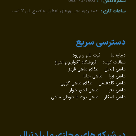
شماره تلفن 1 :
09217577903
ساعات کاری :
همه روزه بجز روزهای تعطیل ۱۰صبح الی ۲۲شب
دسترسی سریع
درباره ما
ثبت نام و ورود
مقالات کوتاه
فروشگاه آکواریوم اهواز
ماهی آنجل
غذای ماهی قرمز
ماهی زبرا
.
ماهی چانا
ماهی گلدفیش
غذای ماهی گوپی
ماهی تترا
.
ماهی لجن خوار
ماهی اسکار
ماهی پرت یا طوطی ماهی
در شبکه های مجازی ما را دنبال