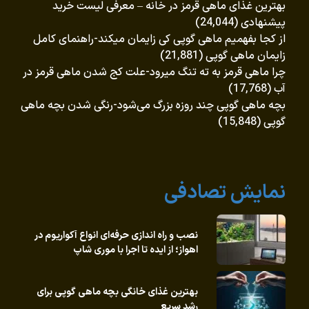
بهترین غذای ماهی قرمز در خانه – معرفی لیست خرید
پیشنهادی
(24,044)
از کجا بفهمیم ماهی گوپی کی زایمان میکند-راهنمای کامل
زایمان ماهی گوپی
(21,881)
چرا ماهی قرمز به ته تنگ میرود-علت کج شدن ماهی قرمز در
آب
(17,768)
بچه ماهی گوپی چند روزه بزرگ می‌شود-رنگی شدن بچه ماهی
گوپی
(15,848)
نمایش تصادفی
نصب و راه‌ اندازی حرفه‌ای انواع آکواریوم در
اهواز؛ از ایده تا اجرا با موری شاپ
بهترین غذای خانگی بچه ماهی گوپی برای
رشد سریع