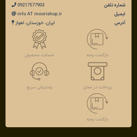
شماره تلفن
09217577903
ایمیل
info AT moorishop.ir
آدرس
ایران، خوزستان، اهواز
بازگشت وجه
ضمانت محصول
پرداخت در محل
پشتیبانی سریع
بازگشت وجه