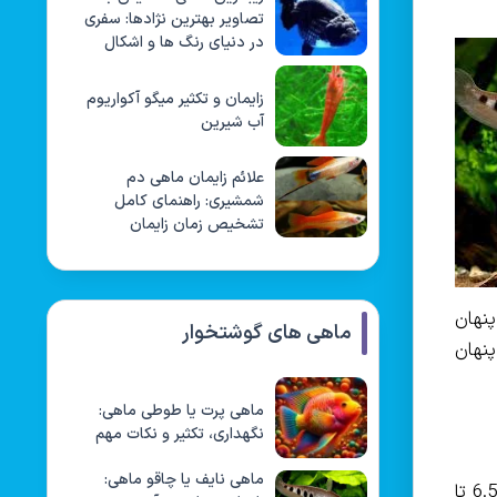
تصاویر بهترین نژادها: سفری
در دنیای رنگ ها و اشکال
زایمان و تکثیر میگو آکواریوم
آب شیرین
علائم زایمان ماهی دم
شمشیری: راهنمای کامل
تشخیص زمان زایمان
پنهان
ماهی های گوشتخوار
برای پنهان
ماهی پرت یا طوطی ماهی:
نگهداری، تکثیر و نکات مهم
ماهی نایف یا چاقو ماهی:
ماهی نایف برای رشد و سلامتی به شرایط آب ایده آل نیاز دارد. دمای آب بین 24 تا 28 درجه سانتیگراد و اسیدیته آب بین 6.5 تا