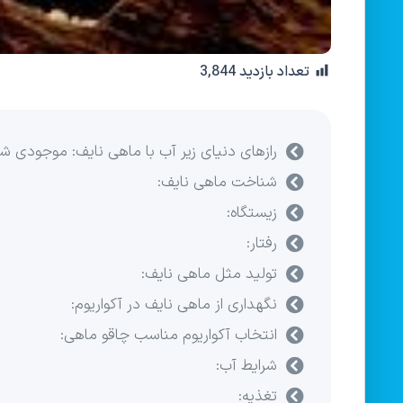
تعداد بازدید
3,844
رازهای دنیای زیر آب با ماهی نایف: موجودی ش
شناخت ماهی نایف:
زیستگاه:
رفتار:
تولید مثل ماهی نایف:
نگهداری از ماهی نایف در آکواریوم:
انتخاب آکواریوم مناسب چاقو ماهی:
شرایط آب:
تغذیه: