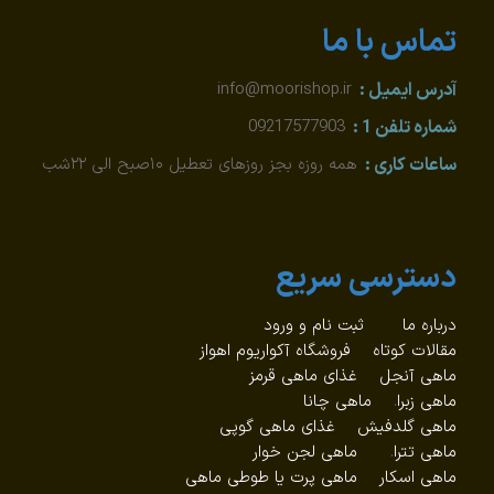
تماس با ما
آدرس ایمیل :
info@moorishop.ir
شماره تلفن 1 :
09217577903
ساعات کاری :
همه روزه بجز روزهای تعطیل ۱۰صبح الی ۲۲شب
دسترسی سریع
درباره ما
ثبت نام و ورود
مقالات کوتاه
فروشگاه آکواریوم اهواز
ماهی آنجل
غذای ماهی قرمز
ماهی زبرا
.
ماهی چانا
ماهی گلدفیش
غذای ماهی گوپی
ماهی تترا
.
ماهی لجن خوار
ماهی اسکار
ماهی پرت یا طوطی ماهی