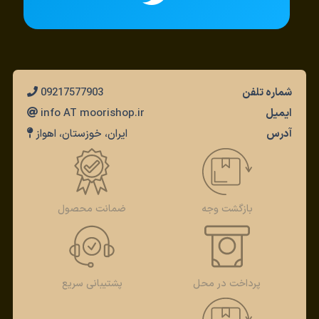
شماره تلفن
09217577903
ایمیل
info AT moorishop.ir
آدرس
ایران، خوزستان، اهواز
بازگشت وجه
ضمانت محصول
پرداخت در محل
پشتیبانی سریع