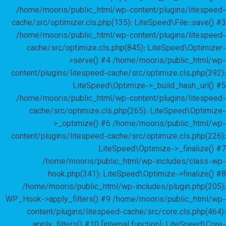
/home/mooris/public_html/wp-content/plugins/litespeed-
cache/src/optimizer.cls.php(135): LiteSpeed\File::save() #3
/home/mooris/public_html/wp-content/plugins/litespeed-
cache/src/optimize.cls.php(845): LiteSpeed\Optimizer-
>serve() #4 /home/mooris/public_html/wp-
content/plugins/litespeed-cache/src/optimize.cls.php(392):
LiteSpeed\Optimize->_build_hash_url() #5
/home/mooris/public_html/wp-content/plugins/litespeed-
cache/src/optimize.cls.php(265): LiteSpeed\Optimize-
>_optimize() #6 /home/mooris/public_html/wp-
content/plugins/litespeed-cache/src/optimize.cls.php(226):
LiteSpeed\Optimize->_finalize() #7
/home/mooris/public_html/wp-includes/class-wp-
hook.php(341): LiteSpeed\Optimize->finalize() #8
/home/mooris/public_html/wp-includes/plugin.php(205):
WP_Hook->apply_filters() #9 /home/mooris/public_html/wp-
content/plugins/litespeed-cache/src/core.cls.php(464):
apply_filters() #10 [internal function]: LiteSpeed\Core-