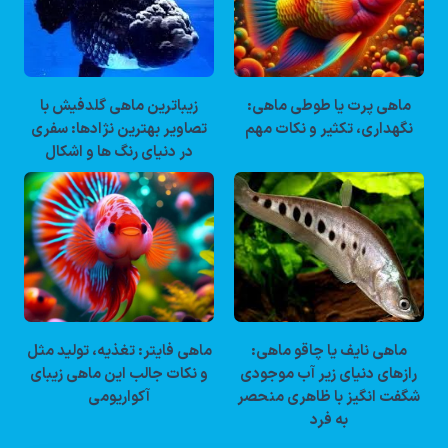
ماهی پرت یا طوطی ماهی:
زیباترین ماهی گلدفیش با
نگهداری، تکثیر و نکات مهم
تصاویر بهترین نژادها: سفری
در دنیای رنگ ها و اشکال
ماهی نایف یا چاقو ماهی:
ماهی فایتر: تغذیه، تولید مثل
رازهای دنیای زیر آب موجودی
و نکات جالب این ماهی زیبای
شگفت انگیز با ظاهری منحصر
آکواریومی
به فرد