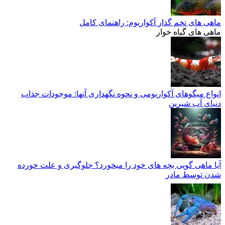
ماهی های تخم گذار آکواریوم: راهنمای کامل
ماهی های گیاه خوار
انواع میگوهای آکواریومی و نحوه نگهداری آنها: موجودات جذاب
دنیای آب شیرین
آیا ماهی گوپی بچه های خود را میخورد؟ جلوگیری و علت خورده
شدن توسط مادر