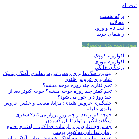
ثبت نام
برگه نخست
مقالات
ثبت نام و ورود
راهنمای خرید
منوی دسته بندی محصولات
آکواریوم کوچک
آکواریوم موری
پرندگان خانگی
بهترین آهنگ ها برای رقص عروس هلندی- آهنگ ریتمیک
شاد برای عروس هلندی
تخم قناری چند روزه جوجه میشه؟
تخم کفتر چند روزه جوجه میشه؟ جوجه کبوتر بعد از
چند روز دان خور می شود؟
جفتگیری عروس هلندی: مزایا، معایب و عکس عروس
هلندی حامله
جوجه کبوتر بعد از چند روز پرواز می‌کند؟ سفری
شگفت‌انگیز از تولد تا بال گشودن
چه موقع قناری نر را از ماده جدا کنیم: راهنمای جامع
زمان غذا دادن به کبوتر پرشی
عروس هلندی از چه آهنگی خوشش میاد – آهنگ برای