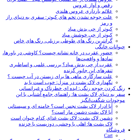
رقص و آواز عروس
علائم بارداری عروس هلندی
علت جوجه نشدن تخم های کبوتر: سفری به دنیای راز
و رمز
کبوتر از چی بدش میاد
کبوتر از چی خوشش میاد
گرانترین رنگ های طوطی برزیلی، رنگ های خاص
حیوانات خانگی
حضور عقرب در خانه نشانه چیست؟ کاوشی در باورها،
نمادها و واقعیت‌ها
عقرب از چی بدش میاد؟ بررسی علمی و اساطیری
تنفرهای این جانور گزنده
علت سازگاری ماهی ها برای زیستن در آب چیست ؟
نگهداری لاک پشت در منزل: خوب است یا بد
رنگ کردن جوجه رنگی: ایده ای خطرناک و غیرانسانی
سفر به دنیای لاک پشت ها: راهنمای جامع آشنایی با این
موجودات شگفت‌انگیز
آیا ادرار لاک پشت نجس است؟ خامنه ای و سیستانی
آیا لاک پشت دشمن مار است؟
دشمن لاک پشت: لاک پشت غذای کدام حیوان است
لاک پشت ها: اهلی یا وحشی، دوزیست یا خزنده
فروشگاه
Cart