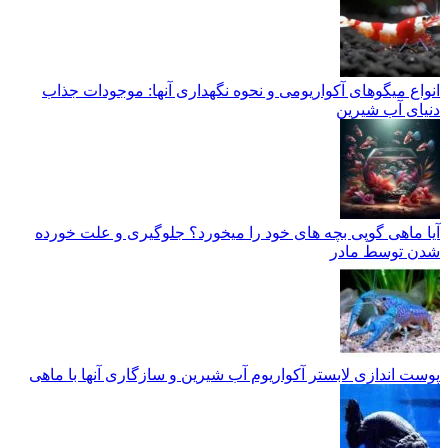
انواع میگوهای آکواریومی و نحوه نگهداری آنها: موجودات جذاب
دنیای آب شیرین
آیا ماهی گوپی بچه های خود را میخورد؟ جلوگیری و علت خورده
شدن توسط مادر
پوست اندازی لابستر آکواریوم آب شیرین و سازگاری آنها با ماهی