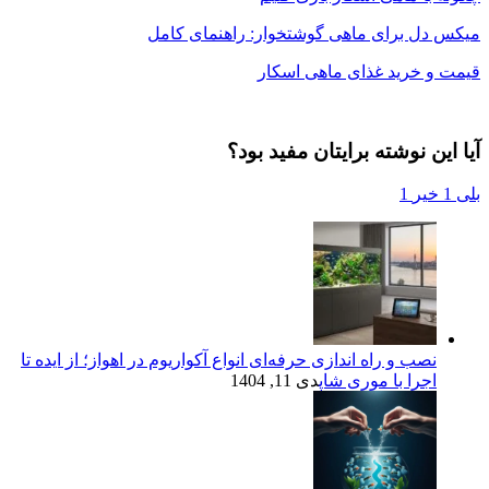
میکس دل برای ماهی گوشتخوار: راهنمای کامل
قیمت و خرید غذای ماهی اسکار
آیا این نوشته برایتان مفید بود؟
بلی
1
خیر
1
نصب و راه‌ اندازی حرفه‌ای انواع آکواریوم در اهواز؛ از ایده تا
اجرا با موری شاپ
دی 11, 1404