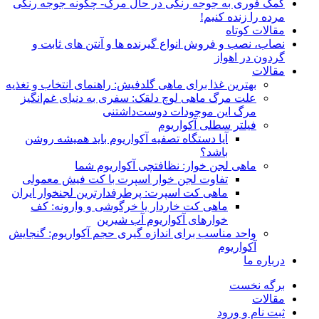
کمک فوری به جوجه رنگی در حال مرگ- چگونه جوجه رنگی
مرده را زنده کنیم!
مقالات کوتاه
نصاب، نصب و فروش انواع گیرنده ها و آنتن های ثابت و
گردون در اهواز
مقالات
بهترین غذا برای ماهی گلدفیش: راهنمای انتخاب و تغذیه
علت مرگ ماهی لوچ دلقک: سفری به دنیای غم‌انگیز
مرگ این موجودات دوست‌داشتنی
فیلتر سطلی آکواریوم
آیا دستگاه تصفیه آکواریوم باید همیشه روشن
باشد؟
ماهی لجن خوار: نظافتچی آکواریوم شما
تفاوت لجن خوار اسپرت با کت فیش معمولی
ماهی کت اسپرت: پرطرفدارترین لجنخوار ایران
ماهی کت خاردار یا خرگوشی و وارونه: کف
خوارهای آکواریوم آب شیرین
واحد مناسب برای اندازه گیری حجم آکواریوم: گنجایش
آکواریوم
درباره ما
برگه نخست
مقالات
ثبت نام و ورود