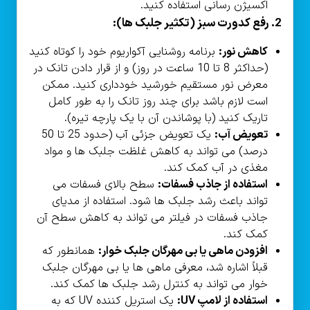
اکسیژن رسانی استفاده کنید.
2. رفع کدورت سبز (تکثیر جلبک ها):
کاهش نور:
برنامه روشنایی آکواریوم خود را کوتاه کنید
(حداکثر 8 تا 10 ساعت در روز) و از قرار دادن تانک در
معرض نور مستقیم خورشید خودداری کنید. ممکن
است لازم باشد برای چند روز تانک را به طور کامل
تاریک کنید (با پوشاندن آن با یک پارچه تیره).
تعویض آب:
یک تعویض جزئی آب (حدود 25 تا 50
درصد) می تواند به کاهش غلظت جلبک ها و مواد
مغذی در آب کمک کند.
استفاده از جاذب فسفات:
سطح بالای فسفات می
تواند باعث رشد جلبک ها شود. استفاده از مدیای
جاذب فسفات در فیلتر می تواند به کاهش سطح آن
کمک کند.
افزودن ماهی یا بی مهرگان جلبک خوار:
همانطور که
قبلاً اشاره شد، معرفی ماهی ها یا بی مهرگان جلبک
خوار می تواند به کنترل رشد جلبک ها کمک کند.
استفاده از لامپ UV:
یک استریل کننده UV که به