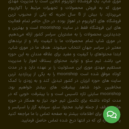
موری شاپ، یک فروشگاه آکواریوم آنلاین است با مدیریت مهدی
موری که به فروش محصولات و تجهیزات مرتبط با آکواریوم
می‌پردازد. با بیش از 8 سال تجربه که یکی از محبوب ترین
فروشگاه های آکواریوم در اهواز بوده. در حال حاضر تمام فعالیت
های این فروشگاه فقط در سایت moorishop است و بهترین و
جدیدترین محصولات را به مشتریان سراسر کشور ارائه می‌دهیم.
در موری شاپ تمام محصولات ما با کیفیت بالا و از برندهای
معتبر در سراسر جهان انتخاب میشوند. هدف ما در موری شاپ،
ابتدا محتواهای با کیفیت و مفید برای علاقه مندان به این حوزه
می باشد. تیم سئو و تولید محتوای بستاف اهواز با مدیریت
مستقیم مهدی موری این مسئولیت را بر عهده دارد و در مدت
کوتاه موفق شده است moorishop را به یکی از پربازدید ترین
سایت های حوزه آبزیان در کشور تبدیل کند و به زودی با کمک
مخاطبین خود شاهد پیشرفت های بیشتر خواهیم بود.
moorishop سایتی تازه تاسیس است و با پیشرفت خوبی که در
مدت کوتاه داشته برای تکمیل تیم خود نیاز به همکار در حوزه
های مختلف از جمله تولید محتوا، سئو، سرمایه گزار یا اسپانسر و
... میباشد. برای اطلاعات بیشتر به صفحه تماس با ما مراجعه کنید
یا با شماره ای که در انتها درج شده تماس حاصل فرمایید.