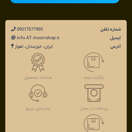
شماره تلفن
09217577903
ایمیل
info AT moorishop.ir
آدرس
ایران، خوزستان، اهواز
بازگشت وجه
ضمانت محصول
پرداخت در محل
پشتیبانی سریع