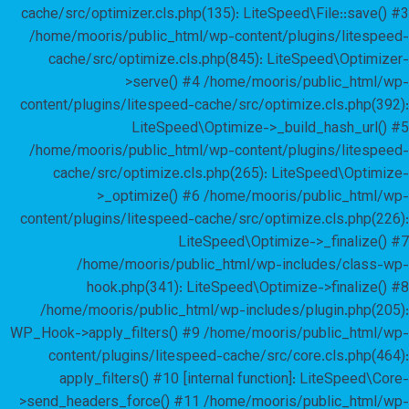
cache/src/optimizer.cls.php(135): LiteSpeed\File::save() #3
/home/mooris/public_html/wp-content/plugins/litespeed-
cache/src/optimize.cls.php(845): LiteSpeed\Optimizer-
>serve() #4 /home/mooris/public_html/wp-
content/plugins/litespeed-cache/src/optimize.cls.php(392):
LiteSpeed\Optimize->_build_hash_url() #5
/home/mooris/public_html/wp-content/plugins/litespeed-
cache/src/optimize.cls.php(265): LiteSpeed\Optimize-
>_optimize() #6 /home/mooris/public_html/wp-
content/plugins/litespeed-cache/src/optimize.cls.php(226):
LiteSpeed\Optimize->_finalize() #7
/home/mooris/public_html/wp-includes/class-wp-
hook.php(341): LiteSpeed\Optimize->finalize() #8
/home/mooris/public_html/wp-includes/plugin.php(205):
WP_Hook->apply_filters() #9 /home/mooris/public_html/wp-
content/plugins/litespeed-cache/src/core.cls.php(464):
apply_filters() #10 [internal function]: LiteSpeed\Core-
>send_headers_force() #11 /home/mooris/public_html/wp-