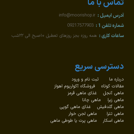
تماس با ما
آدرس ایمیل :
info@moorishop.ir
شماره تلفن 1 :
09217577903
ساعات کاری :
همه روزه بجز روزهای تعطیل ۱۰صبح الی ۲۲شب
دسترسی سریع
درباره ما
ثبت نام و ورود
مقالات کوتاه
فروشگاه آکواریوم اهواز
ماهی آنجل
غذای ماهی قرمز
ماهی زبرا
.
ماهی چانا
ماهی گلدفیش
غذای ماهی گوپی
ماهی تترا
.
ماهی لجن خوار
ماهی اسکار
ماهی پرت یا طوطی ماهی